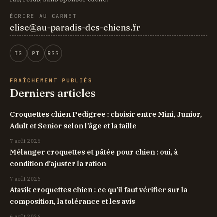
ÉCRIRE AU CARNET
elise@au-paradis-des-chiens.fr
IG
PT
RSS
FRAÎCHEMENT PUBLIÉS
Derniers articles
Croquettes chien Pedigree : choisir entre Mini, Junior,
Adult et Senior selon l’âge et la taille
7 août 2026
Mélanger croquettes et pâtée pour chien : oui, à
condition d’ajuster la ration
7 août 2026
Atavik croquettes chien : ce qu’il faut vérifier sur la
composition, la tolérance et les avis
6 août 2026