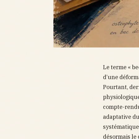
Le terme « be
d’une déforma
Pourtant, de
physiologique 
compte-rendu 
adaptative du
systématiquem
désormais le c