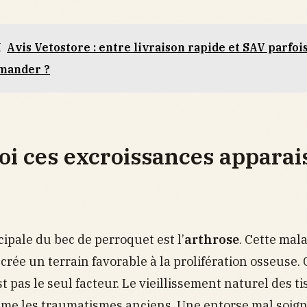
I
Avis Vetostore : entre livraison rapide et SAV parfo
mmander ?
i ces excroissances apparai
cipale du bec de perroquet est l’
arthrose
. Cette mal
crée un terrain favorable à la prolifération osseuse.
st pas le seul facteur. Le vieillissement naturel des t
mme les traumatismes anciens. Une entorse mal soig