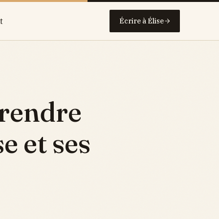
t
Écrire à Élise
prendre
e et ses