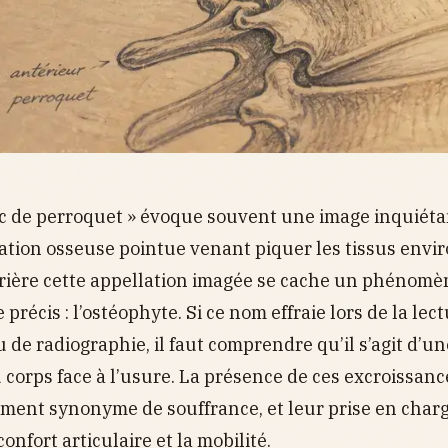
c de perroquet » évoque souvent une image inquiétan
tion osseuse pointue venant piquer les tissus envi
rrière cette appellation imagée se cache un phénomè
précis : l’ostéophyte. Si ce nom effraie lors de la lec
de radiographie, il faut comprendre qu’il s’agit d’u
 corps face à l’usure. La présence de ces excroissanc
ent synonyme de souffrance, et leur prise en charge
onfort articulaire et la mobilité.