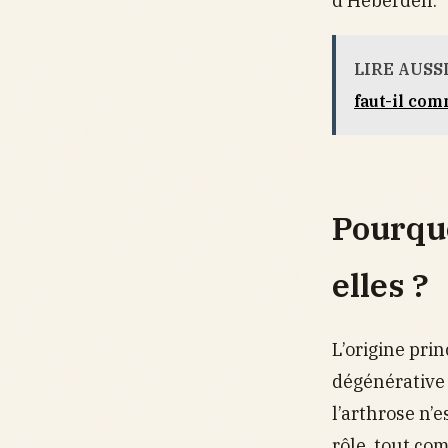
d’Heberden.
LIRE AUSS
faut-il co
Pourquo
elles ?
L’origine prin
dégénérative 
l’arthrose n’e
rôle, tout co