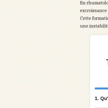
En rhumatolo
excroissance 
Cette formati
une instabili
1. Qu