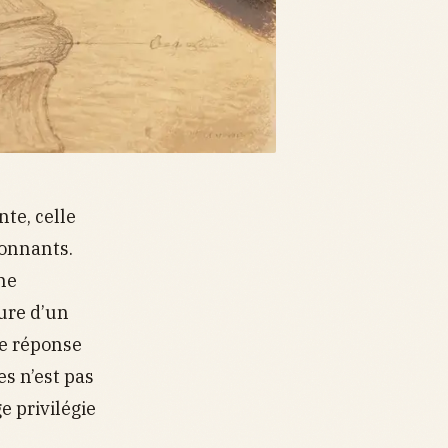
te, celle
ronnants.
ne
ture d’un
ne réponse
es n’est pas
 privilégie