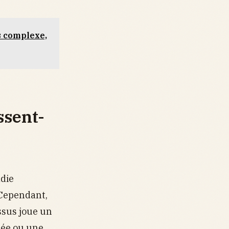
is complexe,
ssent-
adie
 Cependant,
issus joue un
née ou une