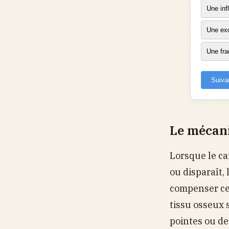
Une in
Une exc
Une fra
Suiva
Le mécani
Lorsque le car
ou disparaît,
compenser cet
tissu osseux 
pointes ou des