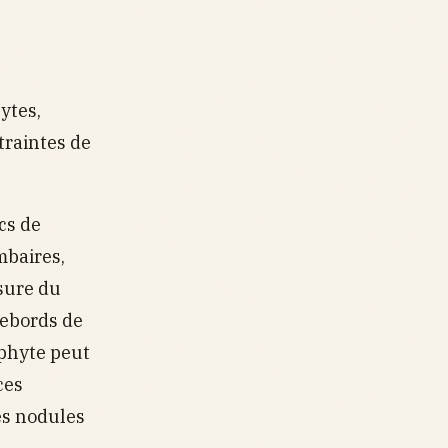
ytes,
traintes de
cs de
mbaires,
usure du
 rebords de
phyte peut
 ces
és nodules