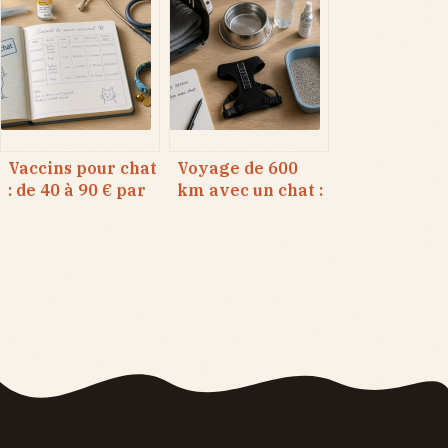
le chat : 85 % de
critères
malignité et les
morphologiques
gestes qui
et 2 à 5 cm de
sauvent
diamètre pour
une identification
fiable
Vaccins pour chat
Voyage de 600
: de 40 à 90 € par
km avec un chat :
injection et 3
6 heures de jeûne
leviers pour
et 4 accessoires
alléger la note
pour un trajet
serein