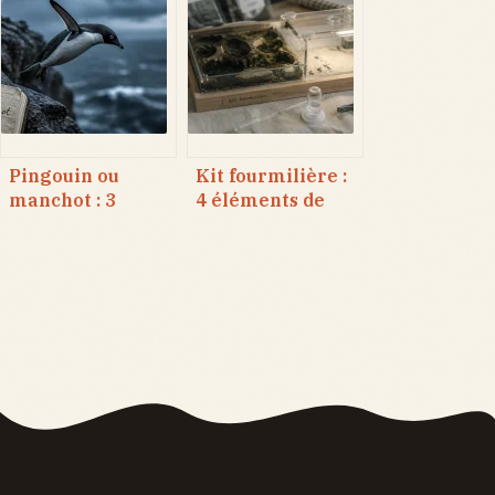
pour marquer
physiques pour
des points
ne plus se
tromper
Pingouin ou
Kit fourmilière :
manchot : 3
4 éléments de
critères
survie et le
infaillibles pour
réglage
ne plus jamais les
d’humidité pour
confondre
réussir votre
colonie