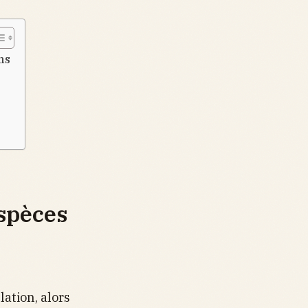
ns
espèces
lation, alors