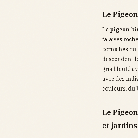
Le Pigeon 
Le
pigeon bi
falaises roche
corniches ou 
descendent l
gris bleuté a
avec des indi
couleurs, du 
Le Pigeon
et jardins