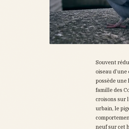
Souvent rédui
oiseau d’une 
possède une h
famille des C
croisons sur 
urbain, le pi
comportement
neuf sur cet h