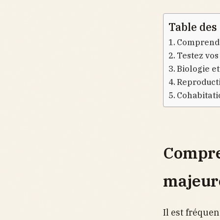
Table des
Comprendre
Testez vos
Biologie e
Reproductio
Cohabitati
Compren
majeure
Il est fréque