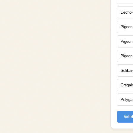
L'échol
Pigeon 
Pigeon
Pigeon
Solitair
Grégai
Polyg
Vali