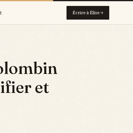
t
Écrire à Élise
colombin
ifier et