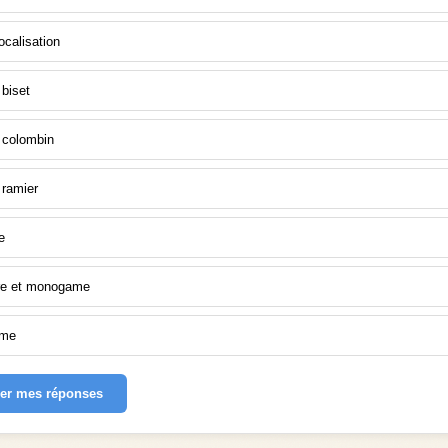
ocalisation
biset
 colombin
 ramier
e
re et monogame
ame
der mes réponses