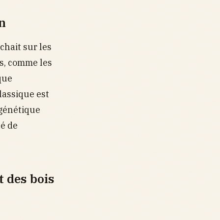
in
ichait sur les
es, comme les
 que
lassique est
 génétique
té de
t des bois