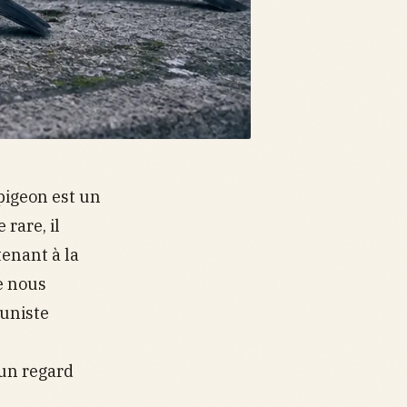
 pigeon est un
rare, il
tenant à la
e nous
tuniste
 un regard