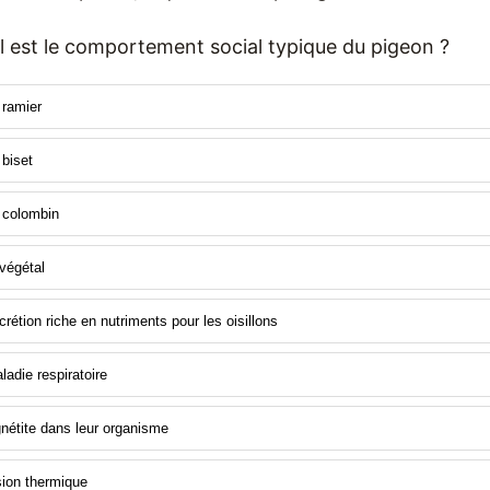
l est le comportement social typique du pigeon ?
 ramier
biset
 colombin
 végétal
rétion riche en nutriments pour les oisillons
adie respiratoire
nétite dans leur organisme
sion thermique