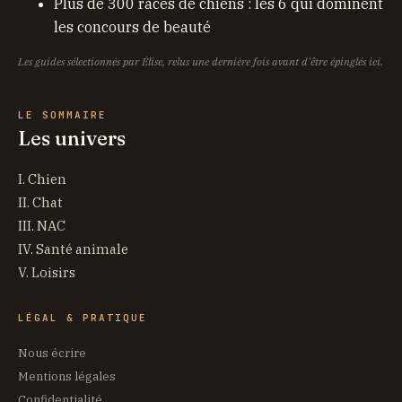
Plus de 300 races de chiens : les 6 qui dominent
les concours de beauté
Les guides sélectionnés par Élise, relus une dernière fois avant d'être épinglés ici.
LE SOMMAIRE
Les univers
I. Chien
II. Chat
III. NAC
IV. Santé animale
V. Loisirs
LÉGAL & PRATIQUE
Nous écrire
Mentions légales
Confidentialité