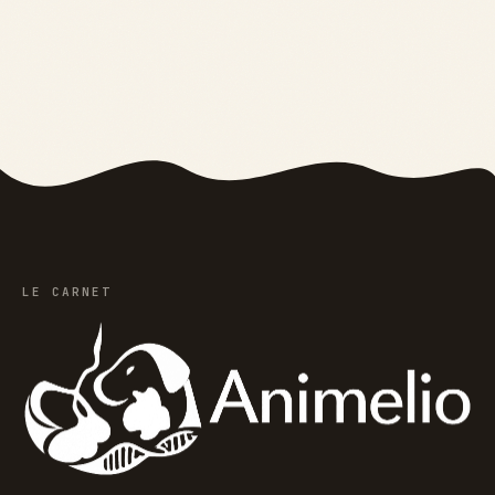
risques du cru et
cutanée, type de
dosage idéal
poil et fréquence
de lavage
LE CARNET