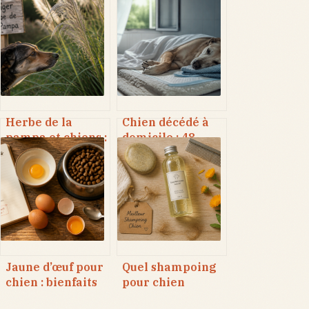
Herbe de la
Chien décédé à
pampa et chiens :
domicile : 48
3 risques
heures pour agir,
physiques
cadre légal et
majeurs pour
options de
votre animal
recueillement
Jaune d’œuf pour
Quel shampoing
chien : bienfaits
pour chien
nutritionnels,
choisir ? Santé