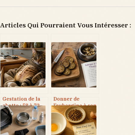
Articles Qui Pourraient Vous Intéresser :
Gestation de la
Donner de
chatte : 58 à 72
l’aubergine à son
jours, les facteurs
chien : risques de
de variation et
toxicité et règles
comment
de préparation
accompagner la
indispensables