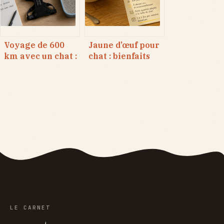
mise bas
Voyage de 600
Jaune d’œuf pour
km avec un chat :
chat : bienfaits
6 heures de jeûne
nutritionnels,
et 4 accessoires
risques
pour un trajet
sanitaires et
serein
fréquence idéale
LE CARNET