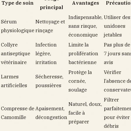
Type de soin
Avantages
Précautio
principal
Indispensable,
Utiliser des
Sérum
Nettoyage et
sans risque,
unidoses
physiologique
rinçage
économique
jetables
Collyre
Infection
Limite la
Pas plus de
antiseptique
légère,
prolifération
7 jours san
vétérinaire
irritation
bactérienne
avis
Protège la
Vérifier
Larmes
Sécheresse,
cornée,
l’absence d
artificielles
poussières
soulage
conservate
Filtrer
Naturel, doux,
Compresse de
Apaisement,
parfaiteme
facile à
Camomille
décongestion
pour éviter 
préparer
débris