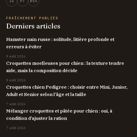
IG
PT
RSS
FRAÎCHEMENT PUBLIÉS
Derniers articles
Hamster nain russe : solitude, litière profonde et
erreurs à éviter
8 août 2026
Croquettes moelleuses pour chien : la texture tendre
aide, mais la composition décide
8 août 2026
Croquettes chien Pedigree : choisir entre Mini, Junior,
Adult et Senior selon l’âge et la taille
7 août 2026
Mélanger croquettes et pâtée pour chien : oui, à
condition d’ajuster la ration
7 août 2026