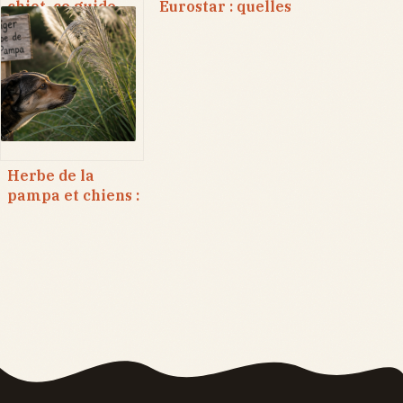
chiot, ce guide
Eurostar : quelles
qu’on aurait aimé
lignes autorisées,
lire plus tôt
quels tarifs et
quelles
alternatives ?
Herbe de la
pampa et chiens :
3 risques
physiques
majeurs pour
votre animal