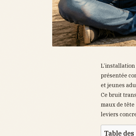
L’installatio
présentée co
et jeunes adu
Ce bruit tran
maux de tête e
leviers concr
Table des