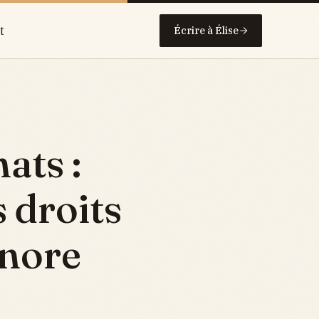
t
Écrire à Élise
ats :
 droits
onore