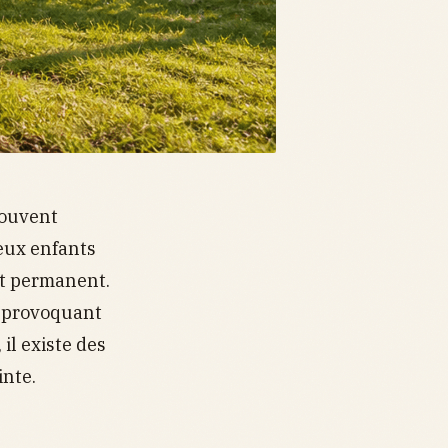
souvent
eux enfants
 et permanent.
, provoquant
 il existe des
inte.