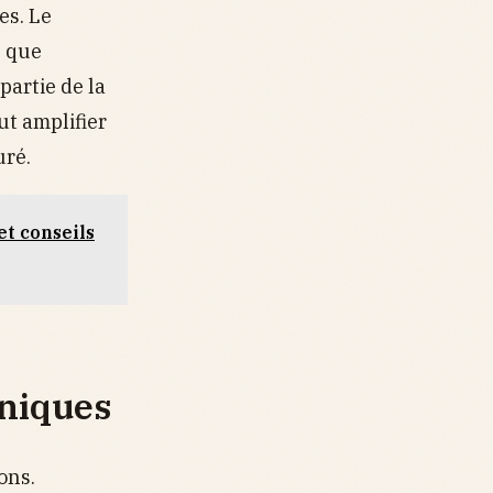
es. Le
u que
partie de la
ut amplifier
uré.
et conseils
oniques
ons.