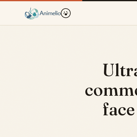
Ultr
commen
face