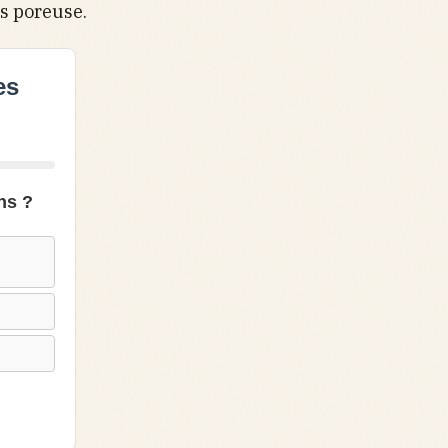
is poreuse.
es
ns ?