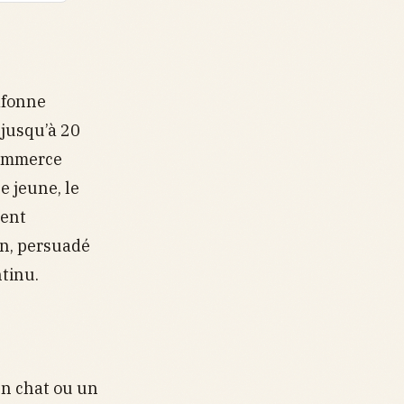
lafonne
 jusqu’à 20
commerce
e jeune, le
ent
in, persuadé
ntinu.
un chat ou un