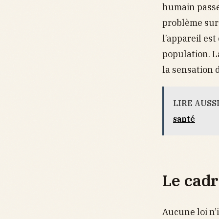
humain passe 
problème surv
l’appareil es
population. L
la sensation 
LIRE AUSS
santé
Le cadr
Aucune loi n’