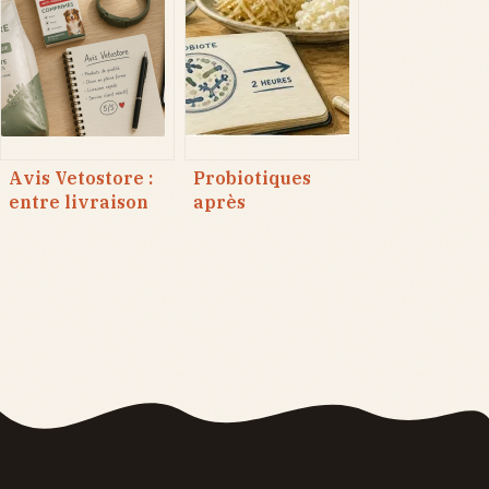
solutions pour
réflexes pour
rétablir sa santé
relancer son
cutanée
transit
Avis Vetostore :
Probiotiques
entre livraison
après
rapide et SAV
antibiotiques : 3
parfois
souches clés et le
complexe, faut-il
protocole des 2
commander ?
heures pour
restaurer votre
flore