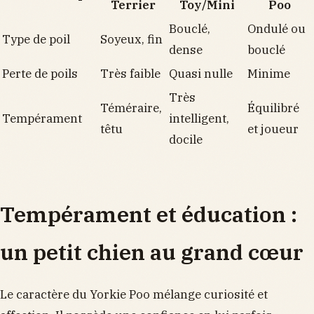
Terrier
Toy/Mini
Poo
Bouclé,
Ondulé ou
Type de poil
Soyeux, fin
dense
bouclé
Perte de poils
Très faible
Quasi nulle
Minime
Très
Téméraire,
Équilibré
Tempérament
intelligent,
têtu
et joueur
docile
Tempérament et éducation :
un petit chien au grand cœur
Le caractère du Yorkie Poo mélange curiosité et