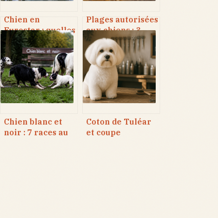
Chien en
Plages autorisées
Eurostar : quelles
aux chiens : 3
lignes autorisées,
règles d’or pour
quels tarifs et
éviter les
quelles
amendes et
alternatives ?
profiter du
littoral
Chien blanc et
Coton de Tuléar
noir : 7 races au
et coupe
caractère
nounours : 3
contrasté et leurs
avantages pour
besoins réels
un style peluche
sans nœuds