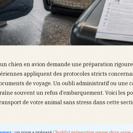
 un chien en avion demande une préparation rigoure
riennes appliquent des protocoles stricts concernant
documents de voyage. Un oubli administratif ou une 
aîne souvent un refus d’embarquement. Voici les po
transport de votre animal sans stress dans cette sect
nquer
: on vous a préparé
Checklist préparation voyage chien avion
—