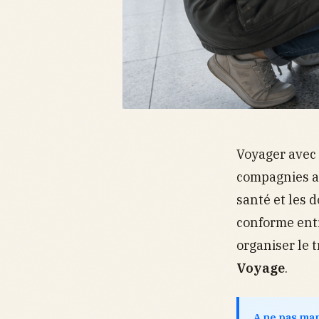
Voyager avec
compagnies aé
santé et les 
conforme entr
organiser le 
Voyage
.
A ne pas ma