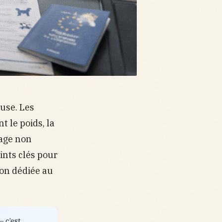
use. Les
 le poids, la
cage non
ints clés pour
ion dédiée au
 c’est