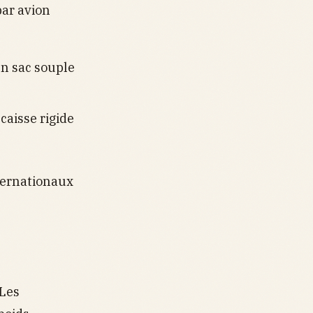
par avion
un sac souple
caisse rigide
nternationaux
 Les