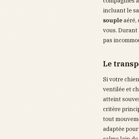
compagnies au
incluant le s
souple
aéré, 
vous. Durant l
pas incommode
Le transp
Si votre chien
ventilée et c
atteint souv
critère princi
tout mouvemen
adaptée pour 
calme loin de 