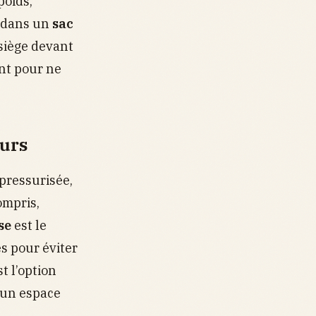
poids,
e dans un
sac
 siège devant
ant pour ne
eurs
 pressurisée,
ompris,
se
est le
es pour éviter
t l’option
 un espace