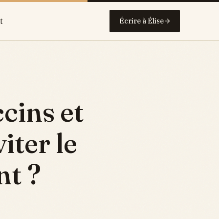
t
Écrire à Élise
ccins et
ter le
t ?