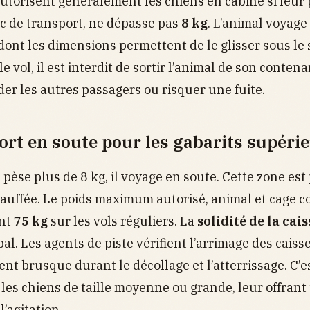
torisent généralement les chiens en cabine si leur 
ac de transport, ne dépasse pas
8 kg
. L’animal voyag
dont les dimensions permettent de le glisser sous le
e vol, il est interdit de sortir l’animal de son conten
r les autres passagers ou risquer une fuite.
ort en soute pour les gabarits supéri
 pèse plus de 8 kg, il voyage en soute. Cette zone est
hauffée. Le poids maximum autorisé, animal et cage c
ent
75 kg
sur les vols réguliers. La
solidité de la cais
pal. Les agents de piste vérifient l’arrimage des caiss
t brusque durant le décollage et l’atterrissage. C’es
les chiens de taille moyenne ou grande, leur offrant
l’agitation.