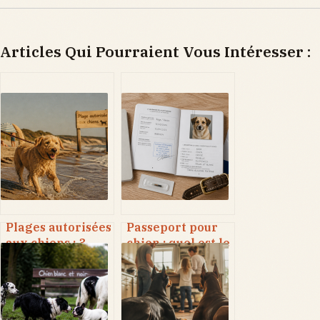
Articles Qui Pourraient Vous Intéresser :
Plages autorisées
Passeport pour
aux chiens : 3
chien : quel est le
règles d’or pour
coût réel et les
éviter les
démarches
amendes et
obligatoires ?
profiter du