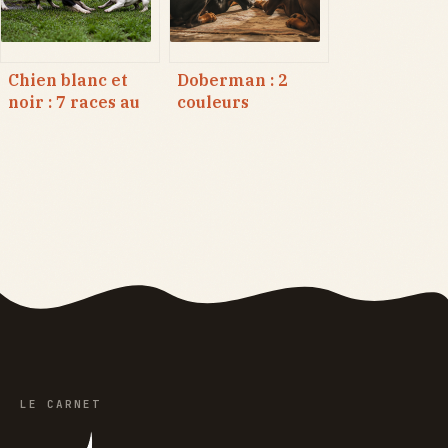
littoral
Chien blanc et
Doberman : 2
noir : 7 races au
couleurs
caractère
officielles et les
contrasté et leurs
risques
besoins réels
sanitaires des
robes rares
LE CARNET