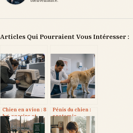
bienveillance.
Articles Qui Pourraient Vous Intéresser :
Chien en avion : 8
Pénis du chien :
kg, vaccins et
anatomie,
documents,
fonctionnement
comment éviter
et 4 signes