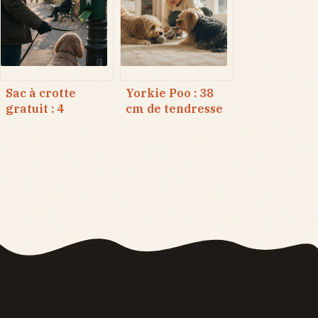
le refus
d’infection à
d’embarquement
surveiller
?
Sac à crotte
Yorkie Poo : 38
gratuit : 4
cm de tendresse
solutions pour ne
et 3 secrets pour
jamais être pris
réussir son
au dépourvu
éducation