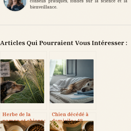
conseils pratiques, fondés sur la science et la
bienveillance.
Articles Qui Pourraient Vous Intéresser :
Herbe de la
Chien décédé à
pampa et chiens :
domicile : 48
3 risques
heures pour agir,