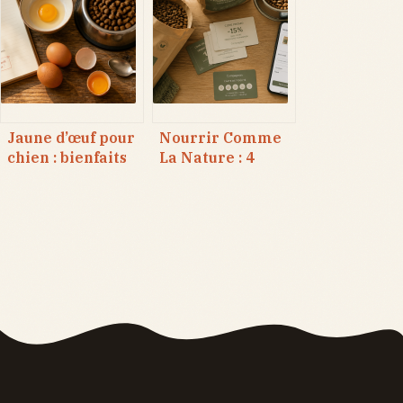
physiques
cadre légal et
majeurs pour
options de
votre animal
recueillement
Jaune d’œuf pour
Nourrir Comme
chien : bienfaits
La Nature : 4
nutritionnels,
méthodes pour
risques du cru et
réduire votre
dosage idéal
facture et
cumuler les
remises