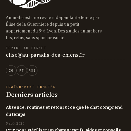
Animelio est une revue indépendante tenue par
Élise de la Guerinière depuis un petit
appartement du 9ᵉ à Lyon. Des guides animaliers
lus, relus, sans sponsor caché.
ÉCRIRE AU CARNET
elise@au-paradis-des-chiens.fr
IG
PT
RSS
FRAÎCHEMENT PUBLIÉS
Derniers articles
Absence, routines et retours : ce que le chat comprend
du temps
5 août 2026
Prix pour stériliser un chaton : tarifs, aides et conseils