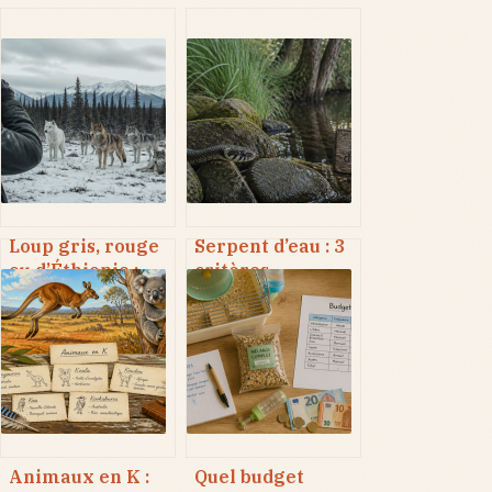
Loup gris, rouge
Serpent d’eau : 3
ou d’Éthiopie :
critères
comment 40
infaillibles pour
sous-espèces
distinguer la
redéfinissent le
couleuvre de la
prédateur alpha
vipère
?
Animaux en K :
Quel budget