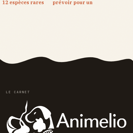
12 espèces rares
prévoir pour un
pour gagner vos
hamster : de
parties de Petit
l’achat à
Bac
l’entretien
annuel
LE CARNET