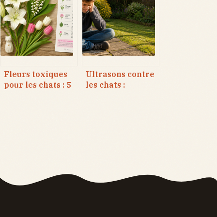
pour éviter le
toxicité et règles
surpoids et les
de préparation
calculs
indispensables
Fleurs toxiques
Ultrasons contre
pour les chats : 5
les chats :
dangers mortels
comment faire
et comment
valoir vos droits
sécuriser votre
face à une
intérieur
nuisance sonore