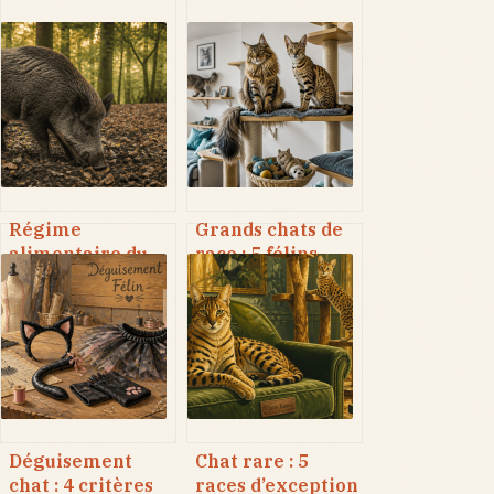
Régime
Grands chats de
alimentaire du
race : 5 félins
sanglier : 90 % de
majestueux et
végétaux et
leurs besoins
stratégies de
réels
survie
Déguisement
Chat rare : 5
chat : 4 critères
races d’exception