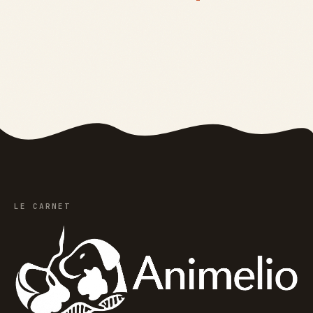
essentiels pour
entre mutation
allier confort,
naturelle et
style et sécurité
hybridation
sauvage
LE CARNET