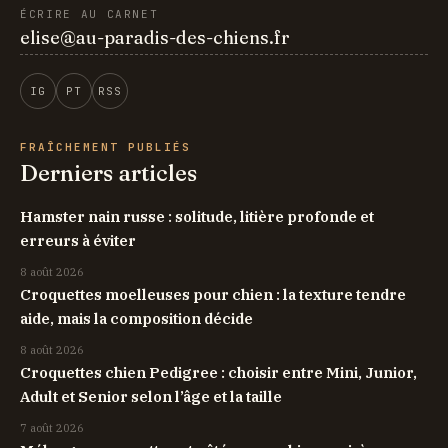
ÉCRIRE AU CARNET
elise@au-paradis-des-chiens.fr
IG
PT
RSS
FRAÎCHEMENT PUBLIÉS
Derniers articles
Hamster nain russe : solitude, litière profonde et
erreurs à éviter
8 août 2026
Croquettes moelleuses pour chien : la texture tendre
aide, mais la composition décide
8 août 2026
Croquettes chien Pedigree : choisir entre Mini, Junior,
Adult et Senior selon l’âge et la taille
7 août 2026