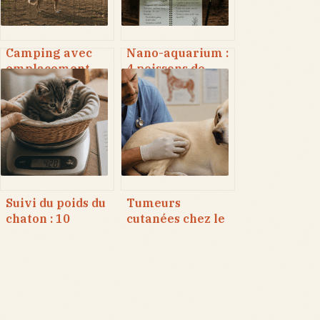
Camping avec
Nano-aquarium :
emplacement
4 poissons de
clôturé : le guide
moins de 3 cm et
pour des
les paramètres
vacances
d’eau pour
sereines avec
réussir
votre chien
Suivi du poids du
Tumeurs
chaton : 10
cutanées chez le
grammes par
chien : comment
jour pour
identifier les
garantir une
masses suspectes
croissance saine
et réagir