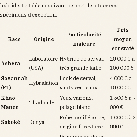
hybride. Le tableau suivant permet de situer ces
spécimens d’exception.
Prix
Particularité
Race
Origine
moyen
majeure
constaté
Laboratoire
Hybride de serval,
20 000 € à
Ashera
(USA)
très grande taille
100 000 €
Savannah
Look de serval,
4 000 € à
Hybridation
(F1)
sauts verticaux
10 000 €
Khao
Yeux vairons,
1 500 € à 7
Thaïlande
Manee
pelage blanc
000 €
Robe motif écorce,
1 000 € à 2
Sokoké
Kenya
origine forestière
000 €
Peau nue ou duvet,