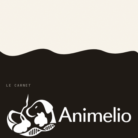
allier confort,
identification
style et sécurité
rapide en 2025
LE CARNET