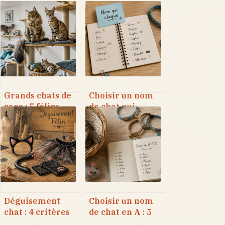
Grands chats de
Choisir un nom
race : 5 félins
de chat qui
majestueux et
claque : 3 règles
leurs besoins
d’or pour une
réels
identification
immédiate
Déguisement
Choisir un nom
chat : 4 critères
de chat en A : 5
essentiels pour
conseils pour une