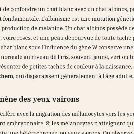
nt de confondre un chat blanc avec un chat albinos, p
st fondamentale. L’albinisme est une mutation génét
 production de mélanine. Un chat albinos possède d
e, voire rosés, et une peau dépourvue de toute tache
le chat blanc sous l’influence du gène W conserve une
normale au niveau de l’iris, souvent jaune, vert ou bl
senter de petites taches de couleur à la naissance,
ichem
, qui disparaissent généralement à l’âge adulte.
mène des yeux vairons
erfère avec la migration des mélanocytes vers les ye
 embryonnaire. Si les mélanocytes n’atteignent qu’
nte une hétérochromie, ou yeux vairons. On observe 