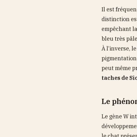
Il est fréque
distinction e
empêchant la
bleu très pâl
À l’inverse, 
pigmentation 
peut même pré
taches de S
Le phéno
Le gène W int
développement
le chat prése