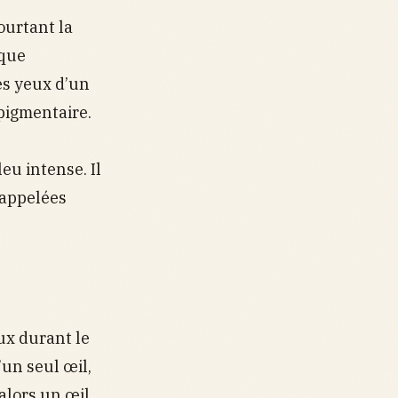
ourtant la
ique
es yeux d’un
 pigmentaire.
eu intense. Il
 appelées
ux durant le
un seul œil,
alors un œil