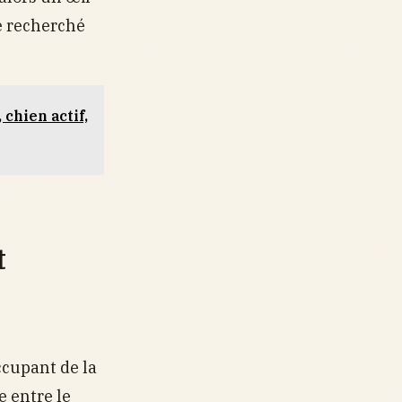
ue recherché
.
 chien actif,
t
occupant de la
e entre le