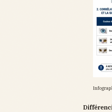
Infograp
Différenci