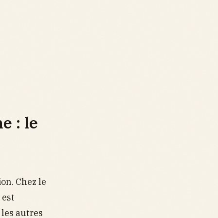
e : le
ion. Chez le
 est
 les autres