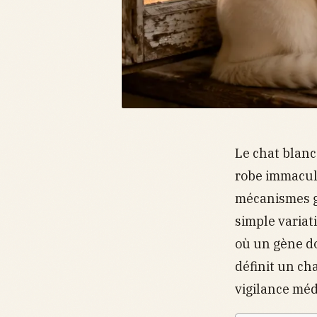
Le chat blanc
robe immaculé
mécanismes gé
simple variat
où un gène d
définit un ch
vigilance méd