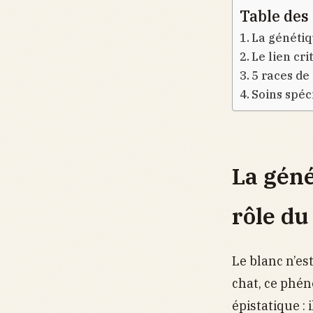
Table des
La génétiq
Le lien cri
5 races de
Soins spéc
La géné
rôle d
Le blanc n’es
chat, ce phén
épistatique :