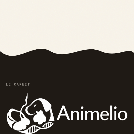
au pelage
besoins et la
contrasté et
nature de ce
conseils
protecteur
d’entretien
puissant
LE CARNET