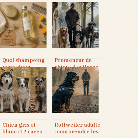
Quel shampoing
Promeneur de
pour chien
chien : 4 critères
choisir ? Santé
pour une balade
cutanée, type de
sécurisée et
poil et fréquence
épanouissante
de lavage
Chien gris et
Rottweiler adulte
blanc : 12 races
: comprendre les