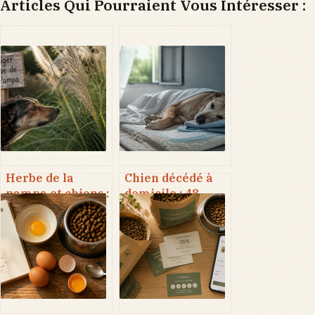
Articles Qui Pourraient Vous Intéresser :
Herbe de la
Chien décédé à
pampa et chiens :
domicile : 48
3 risques
heures pour agir,
physiques
cadre légal et
majeurs pour
options de
votre animal
recueillement