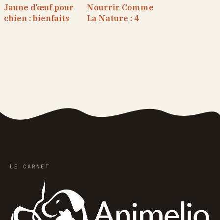
Jaune d’œuf pour
Nourrir Comme
chien : bienfaits
La Nature : 4
nutritionnels,
méthodes pour
risques du cru et
réduire votre
dosage idéal
facture et
cumuler les
remises
LE CARNET