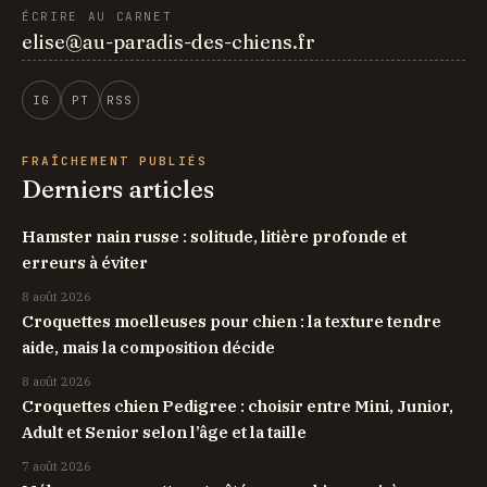
ÉCRIRE AU CARNET
elise@au-paradis-des-chiens.fr
IG
PT
RSS
FRAÎCHEMENT PUBLIÉS
Derniers articles
Hamster nain russe : solitude, litière profonde et
erreurs à éviter
8 août 2026
Croquettes moelleuses pour chien : la texture tendre
aide, mais la composition décide
8 août 2026
Croquettes chien Pedigree : choisir entre Mini, Junior,
Adult et Senior selon l’âge et la taille
7 août 2026