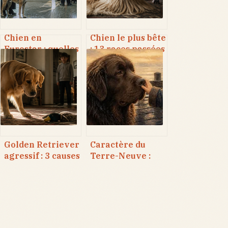
Chien en
Chien le plus bête
Eurostar : quelles
: 13 races passées
lignes autorisées,
au crible des tests
quels tarifs et
cognitifs
quelles
alternatives ?
Golden Retriever
Caractère du
agressif : 3 causes
Terre-Neuve :
réelles derrière
pourquoi ce
le mythe du
géant est le
chien parfait
compagnon idéal
des familles