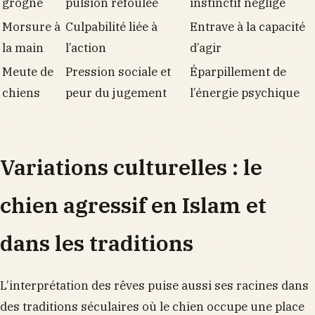
grogne
pulsion refoulée
instinctif négligé
Morsure à
Culpabilité liée à
Entrave à la capacité
la main
l’action
d’agir
Meute de
Pression sociale et
Éparpillement de
chiens
peur du jugement
l’énergie psychique
Variations culturelles : le
chien agressif en Islam et
dans les traditions
L’interprétation des rêves puise aussi ses racines dans
des traditions séculaires où le chien occupe une place